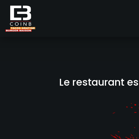
Accueil
Allergènes
Le restaurant e
Charte Qualité
C.G.V
Contact
Mentions Légales