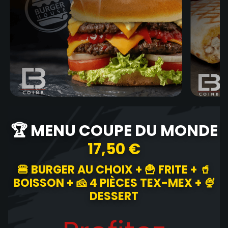
🏆 MENU COUPE DU MONDE
17,50 €
🍔 BURGER AU CHOIX + 🍟 FRITE + 🥤
BOISSON + 🧀 4 PIÈCES TEX-MEX + 🍨
DESSERT