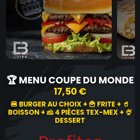
🏆 MENU COUPE DU MONDE
17,50 €
🍔 BURGER AU CHOIX + 🍟 FRITE + 🥤
BOISSON + 🧀 4 PIÈCES TEX-MEX + 🍨
DESSERT