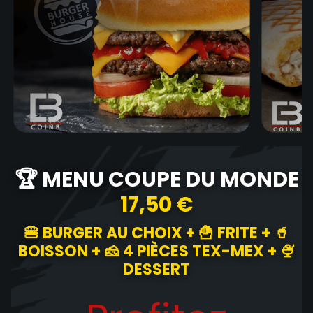
🏆 MENU COUPE DU MONDE
17,50 €
🍔 BURGER AU CHOIX + 🍟 FRITE + 🥤
BOISSON + 🧀 4 PIÈCES TEX-MEX + 🍨
DESSERT