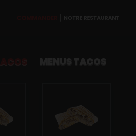
COMMANDER
NOTRE RESTAURANT
TACOS
MENUS TACOS