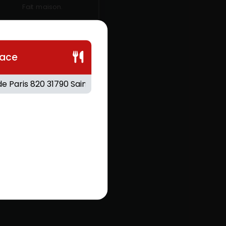
Fait maison.
.80
€
lace