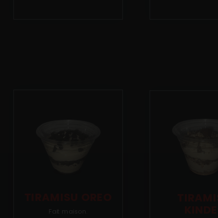
Mobile
Programme De Fidélité
Avis
Mon Compte
Notre Restaurant
TIRAMISU OREO
TIRAMI
KINDE
Fait maison.