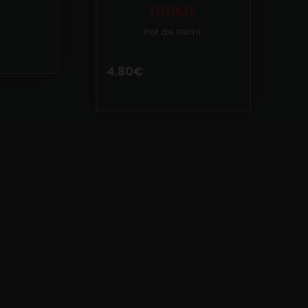
100ML
Pot de 100ml.
4.80
€