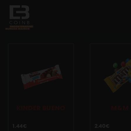
Accueil
Allergènes
Charte Qualité
C.G.V
Contact
KINDER BUENO
M&M 
Mentions Légales
1.44
€
2.40
€