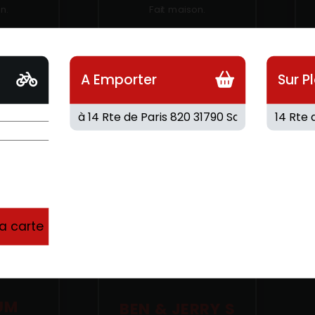
n.
Fait maison.
4.80
€
4
A Emporter
Sur P
la carte
UM
BEN & JERRY S