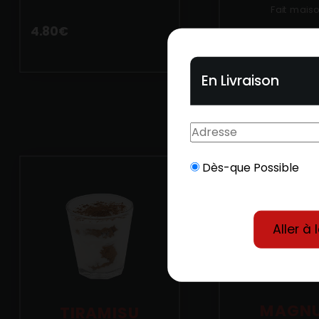
Fait maiso
4.80
€
4.80
€
En Livraison
Dès-que Possible
Aller à 
MAGN
TIRAMISU