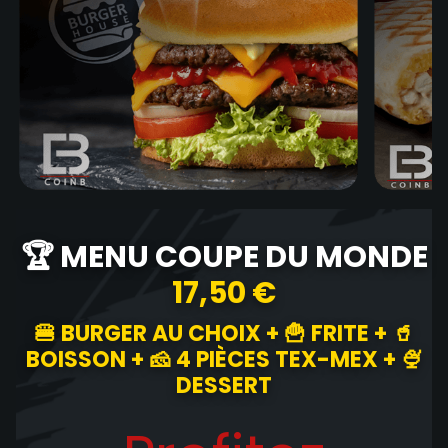
🏆 MENU COUPE DU MONDE
17,50 €
🍔 BURGER AU CHOIX + 🍟 FRITE + 🥤
BOISSON + 🧀 4 PIÈCES TEX-MEX + 🍨
DESSERT