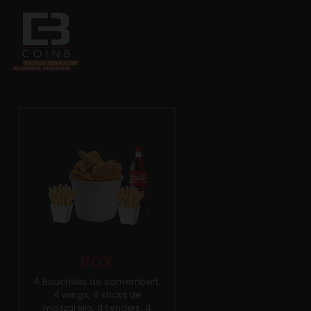
Accueil
Allergènes
Charte Qualité
C.G.V
Contact
BOX
4 Bouchées de camembert,
Mentions Légales
4 wings, 4 sticks de
mozzarella, 4 tenders, 4