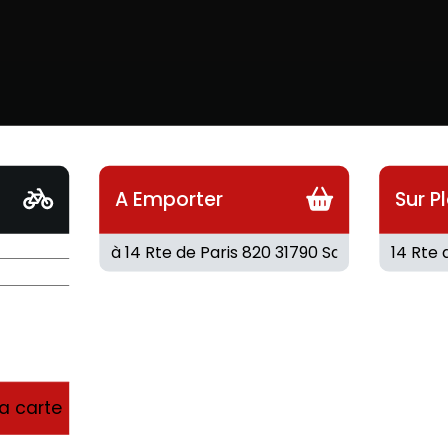
A Emporter
Sur P
la carte