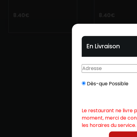
Mobile
8.40
€
8.40
€
Programme De Fidélité
Avis
Mon Compte
En Livraison
Notre Restaurant
Dès-que Possible
Le restaurant ne livre 
moment, merci de con
les horaires du service.