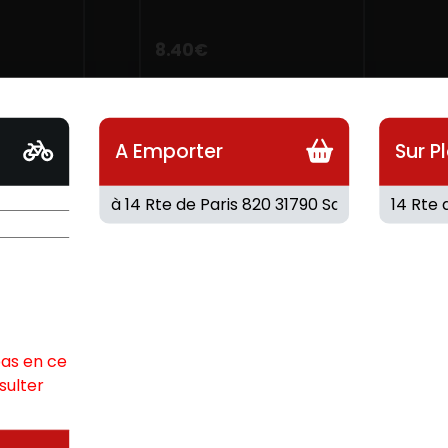
8.40
€
A Emporter
Sur P
pas en ce
sulter