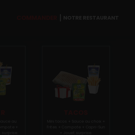
COMMANDER
NOTRE RESTAURANT
ER
TACOS
Sauce au
Mini tacos + Sauce au choix +
Compote +
Frites + Compote + Capri-Sun
 surprise.
+ Jouet surprise.