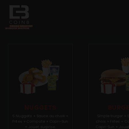
Accueil
Allergènes
Charte Qualité
C.G.V
Contact
NUGGETS
BURG
5 Nuggets + Sauce au choix +
Simple burger + 
Mentions Légales
Frites + Compote + Capri-Sun
choix + Frites + 
+ Jouet surprise.
Capri-Sun + Jouet