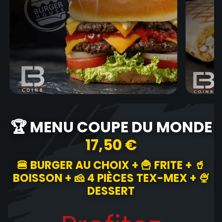
🏆 MENU COUPE DU MONDE
17,50 €
🍔 BURGER AU CHOIX + 🍟 FRITE + 🥤
BOISSON + 🧀 4 PIÈCES TEX-MEX + 🍨
DESSERT