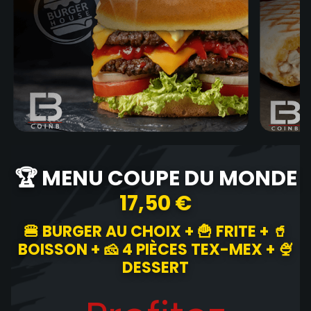
🏆 MENU COUPE DU MONDE
17,50 €
🍔 BURGER AU CHOIX + 🍟 FRITE + 🥤
BOISSON + 🧀 4 PIÈCES TEX-MEX + 🍨
DESSERT