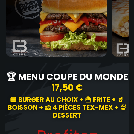
🏆 MENU COUPE DU MONDE
17,50 €
🍔 BURGER AU CHOIX + 🍟 FRITE + 🥤
BOISSON + 🧀 4 PIÈCES TEX-MEX + 🍨
DESSERT