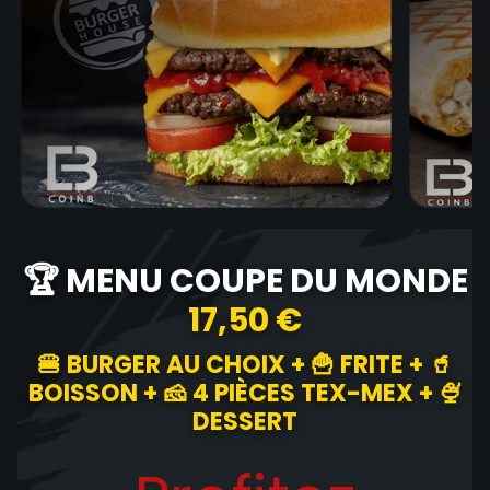
🏆 MENU COUPE DU MONDE
17,50 €
🍔 BURGER AU CHOIX + 🍟 FRITE + 🥤
BOISSON + 🧀 4 PIÈCES TEX-MEX + 🍨
DESSERT