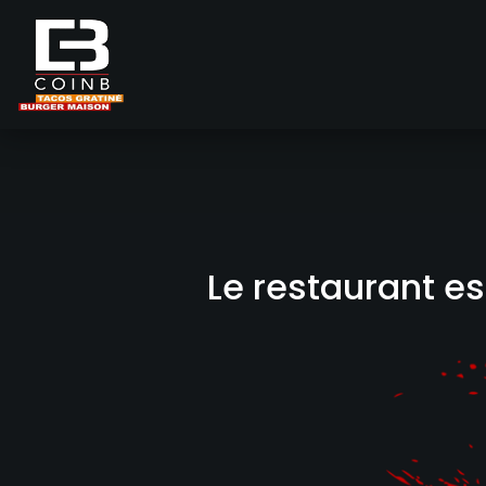
Accueil
Allergènes
Le restaurant e
Charte Qualité
C.G.V
Contact
Mentions Légales