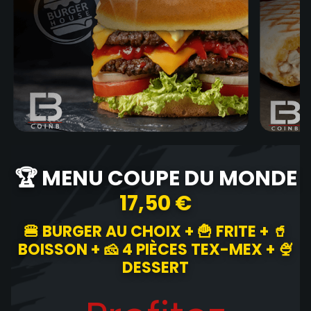
🏆 MENU COUPE DU MONDE
17,50 €
🍔 BURGER AU CHOIX + 🍟 FRITE + 🥤
BOISSON + 🧀 4 PIÈCES TEX-MEX + 🍨
DESSERT