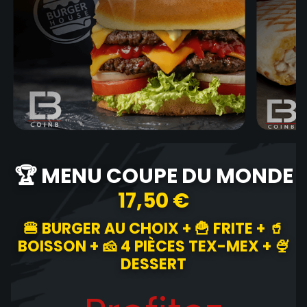
🏆 MENU COUPE DU MONDE
17,50 €
🍔 BURGER AU CHOIX + 🍟 FRITE + 🥤
BOISSON + 🧀 4 PIÈCES TEX-MEX + 🍨
DESSERT