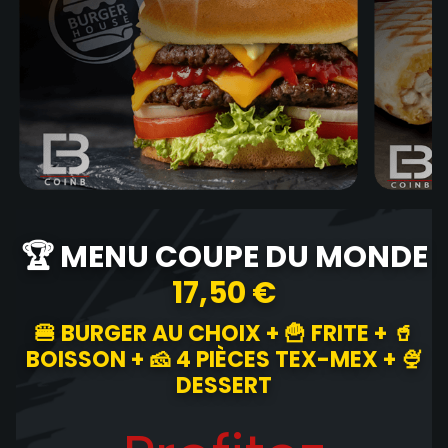
🏆 MENU COUPE DU MONDE
17,50 €
🍔 BURGER AU CHOIX + 🍟 FRITE + 🥤
BOISSON + 🧀 4 PIÈCES TEX-MEX + 🍨
DESSERT