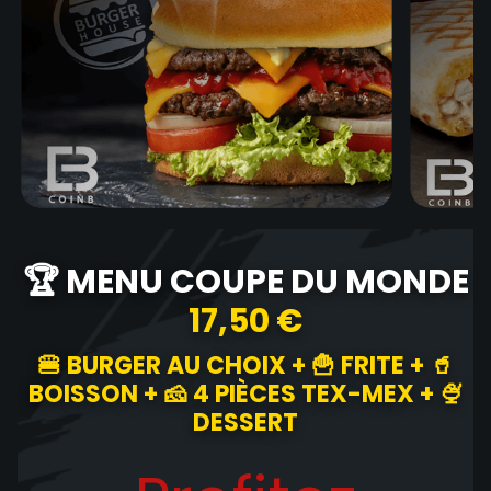
🏆 MENU COUPE DU MONDE
17,50 €
🍔 BURGER AU CHOIX + 🍟 FRITE + 🥤
BOISSON + 🧀 4 PIÈCES TEX-MEX + 🍨
DESSERT