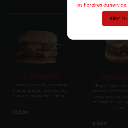
les horaires du service.
Aller à 
LE COWBOY
LE RACL
2 Steaks, 2 bacon, 2 cheddar,
1 Steak, 1 galette
3 oignons rings. 1 Euro de plus
de terre, 1 tranche 
pour un supplément frites.
1 bacon, sauce mai
de plus pour un 
frites.
12.00
€
9.60
€