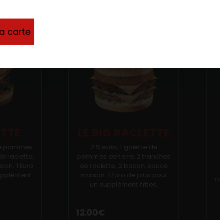
la carte
ETTE
LE BIG RACLETTE
 de pommes
2 Steaks, 1 galette de
de raclette,
pommes de terre, 2 tranches
son. 1 Euro
de raclette, 2 bacon, sauce
supplément
maison. 1 Euro de plus pour
c
un supplément frites.
12.00
€