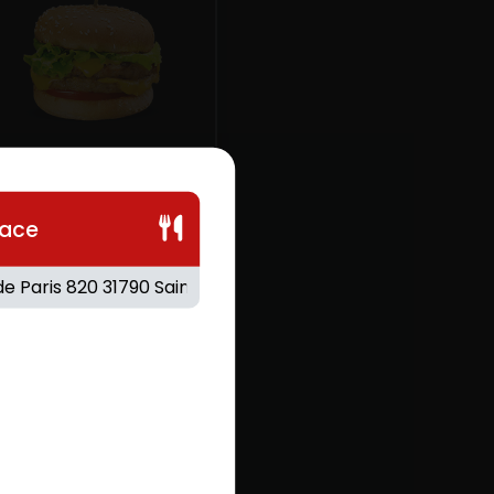
LE VEGAN
PATATE
lace
1 Steak végétarien, 1 galette
de pommes de terre,
crudités, sauce au choix. 1
Euro de plus pour un
supplément frites.
.00
€