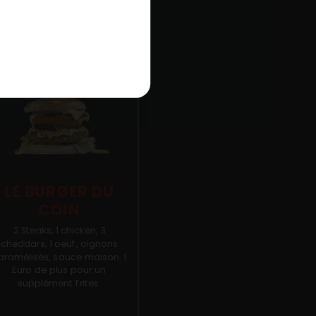
LE BURGER DU
COIN
2 Steaks, 1 chicken, 3
cheddars, 1 oeuf, oignons
aramélisés, sauce maison. 1
Euro de plus pour un
supplément frites.