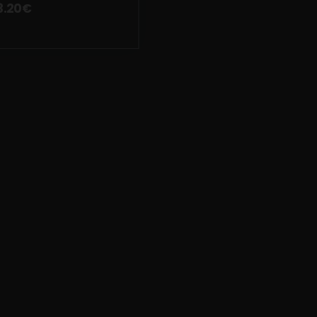
3.20
€