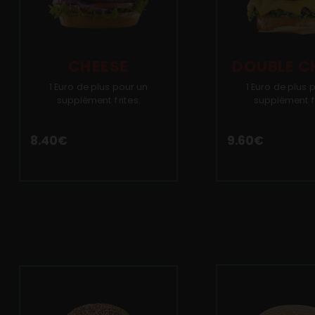
Mobile
Programme De Fidélité
CHEESE
DOUBLE C
Avis
1 Euro de plus pour un
1 Euro de plus 
Mon Compte
supplément frites.
supplément fr
Notre Restaurant
8.40
€
9.60
€