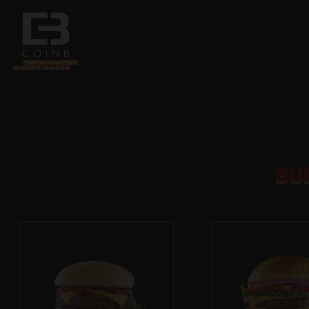
Accueil
Allergènes
BU
Charte Qualité
C.G.V
Contact
Mentions Légales