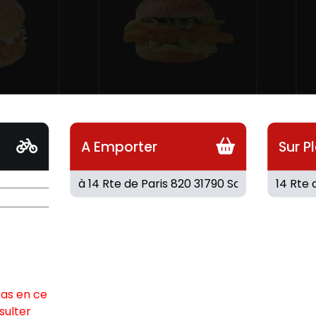
SH
LE TENDERS
pour un
1 Euro de plus pour un
ites.
supplément frites.
A Emporter
Sur P
9.00
€
9
pas en ce
sulter