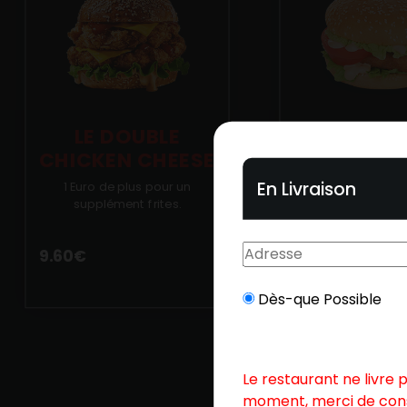
LE FI
LE DOUBLE
CHICKEN CHEESE
1 Euro de plus 
supplément fr
En Livraison
1 Euro de plus pour un
supplément frites.
8.40
€
9.60
€
Dès-que Possible
Le restaurant ne livre 
moment, merci de con