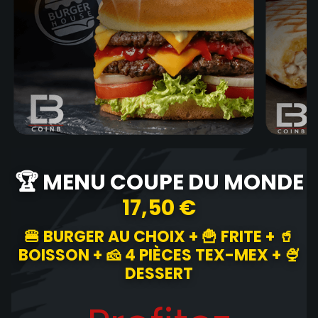
🏆 MENU COUPE DU MONDE
17,50 €
🍔 BURGER AU CHOIX + 🍟 FRITE + 🥤
BOISSON + 🧀 4 PIÈCES TEX-MEX + 🍨
DESSERT