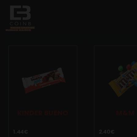
Accueil
Allergènes
Charte Qualité
C.G.V
Contact
KINDER BUENO
M&M 
Mentions Légales
1.44
€
2.40
€