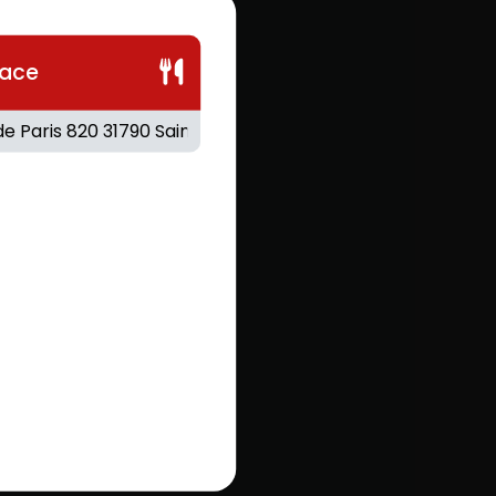
Fait maison.
lace
.80
€