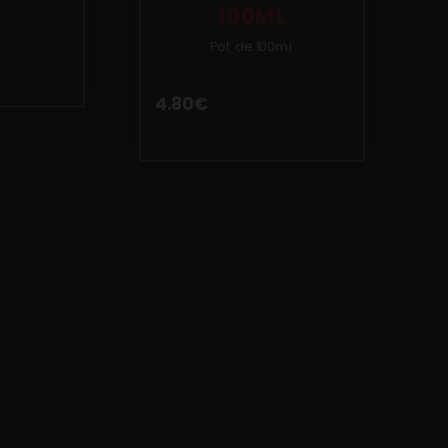
100ML
Pot de 100ml.
4.80
€