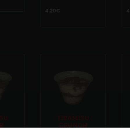
4.20
€
4
SU
TIRAMISU
R
CRUNCH