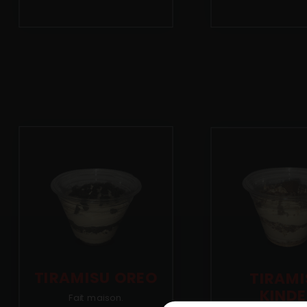
Mobile
Programme De Fidélité
Avis
Mon Compte
Notre Restaurant
TIRAMISU OREO
TIRAMI
KINDE
Fait maison.