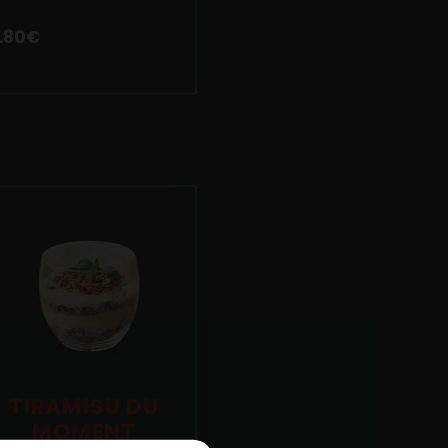
.80
€
TIRAMISU DU
MOMENT