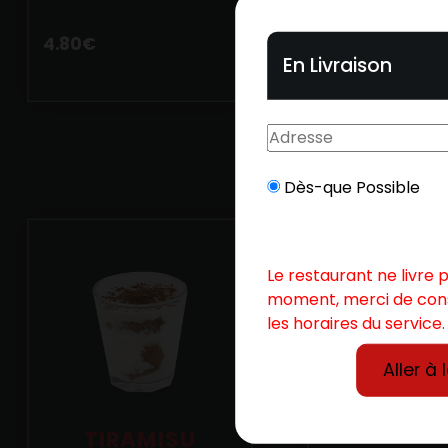
Fait maiso
4.80
€
En Livraison
4.80
€
Dès-que Possible
Le restaurant ne livre 
moment, merci de con
les horaires du service.
Aller à 
MAGN
TIRAMISU