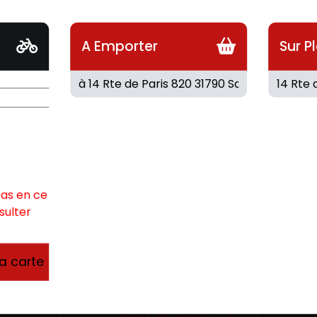
n.
Fait maison.
A Emporter
Sur P
4.80
€
4
pas en ce
sulter
la carte
UM
BEN & JERRY S