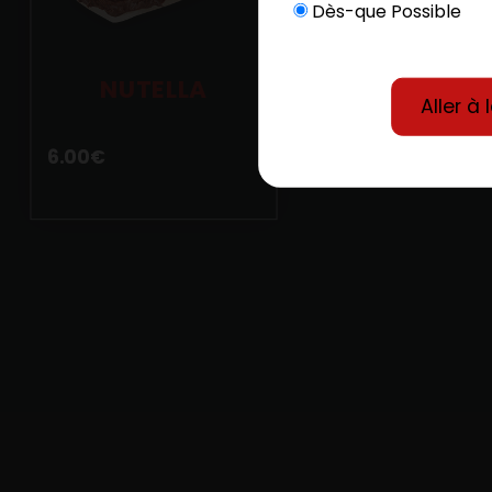
Dès-que Possible
NUTELLA
Aller à 
6.00
€