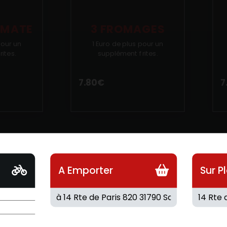
OMATE
3 FROMAGES
pour un
1 Euro de plus pour un
ites.
supplément frites.
7.80
€
7
A Emporter
Sur P