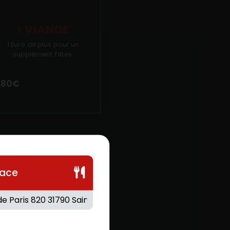
1 VIANDE
1 Euro de plus pour un
supplément frites.
.80
€
lace