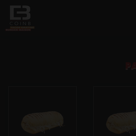
Accueil
P
Allergènes
Charte Qualité
C.G.V
Contact
Mentions Légales