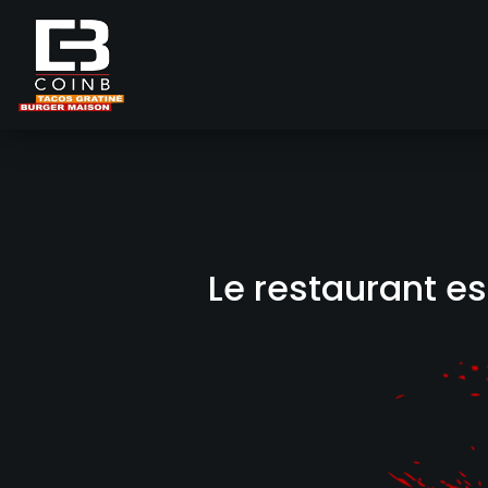
Accueil
Allergènes
Le restaurant e
Charte Qualité
C.G.V
Contact
Mentions Légales