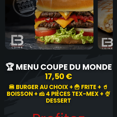
🏆 MENU COUPE DU MONDE
17,50 €
🍔 BURGER AU CHOIX + 🍟 FRITE + 🥤
BOISSON + 🧀 4 PIÈCES TEX-MEX + 🍨
DESSERT