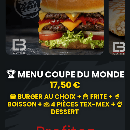
🏆 MENU COUPE DU MONDE
17,50 €
🍔 BURGER AU CHOIX + 🍟 FRITE + 🥤
BOISSON + 🧀 4 PIÈCES TEX-MEX + 🍨
DESSERT