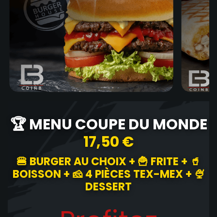
🏆 MENU COUPE DU MONDE
17,50 €
🍔 BURGER AU CHOIX + 🍟 FRITE + 🥤
BOISSON + 🧀 4 PIÈCES TEX-MEX + 🍨
DESSERT