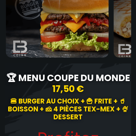
🏆 MENU COUPE DU MONDE
17,50 €
🍔 BURGER AU CHOIX + 🍟 FRITE + 🥤
BOISSON + 🧀 4 PIÈCES TEX-MEX + 🍨
DESSERT