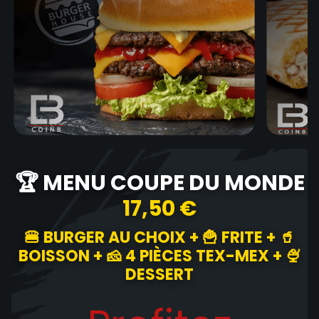
🏆 MENU COUPE DU MONDE
17,50 €
🍔 BURGER AU CHOIX + 🍟 FRITE + 🥤
BOISSON + 🧀 4 PIÈCES TEX-MEX + 🍨
DESSERT