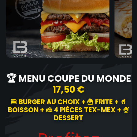
🏆 MENU COUPE DU MONDE
17,50 €
🍔 BURGER AU CHOIX + 🍟 FRITE + 🥤
BOISSON + 🧀 4 PIÈCES TEX-MEX + 🍨
DESSERT