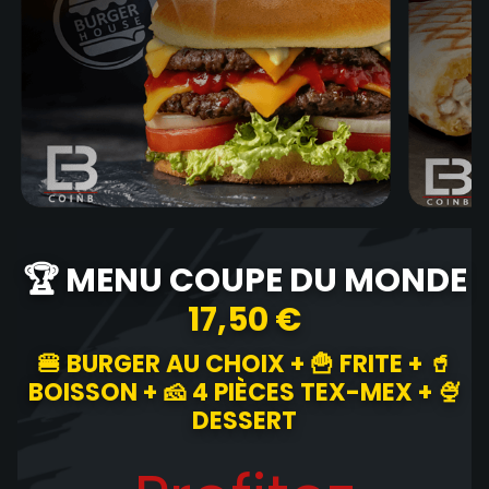
🏆 MENU COUPE DU MONDE
17,50 €
🍔 BURGER AU CHOIX + 🍟 FRITE + 🥤
BOISSON + 🧀 4 PIÈCES TEX-MEX + 🍨
DESSERT