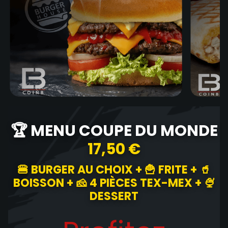
🏆 MENU COUPE DU MONDE
17,50 €
🍔 BURGER AU CHOIX + 🍟 FRITE + 🥤
BOISSON + 🧀 4 PIÈCES TEX-MEX + 🍨
DESSERT