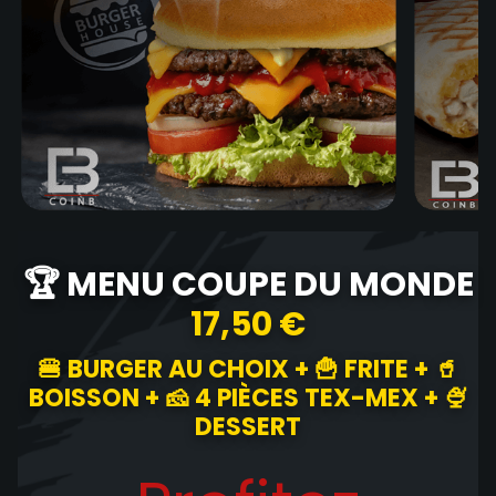
🏆 MENU COUPE DU MONDE
17,50 €
🍔 BURGER AU CHOIX + 🍟 FRITE + 🥤
BOISSON + 🧀 4 PIÈCES TEX-MEX + 🍨
DESSERT